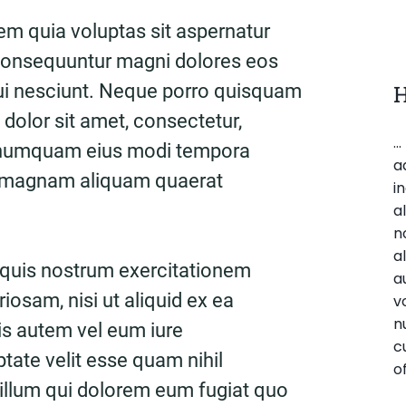
m quia voluptas sit aspernatur
a consequuntur magni dolores eos
ui nesciunt. Neque porro quisquam
H
 dolor sit amet, consectetur,
.
on numquam eius modi tempora
a
re magnam aliquam quaerat
i
a
n
a
 quis nostrum exercitationem
a
riosam, nisi ut aliquid ex ea
v
n
 autem vel eum iure
c
ptate velit esse quam nihil
o
 illum qui dolorem eum fugiat quo