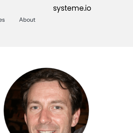
systeme.io
es
About