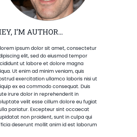
EY, I’M AUTHOR…
.. lorem ipsum dolor sit amet, consectetur
dipiscing elit, sed do eiusmod tempor
ncididunt ut labore et dolore magna
liqua. Ut enim ad minim veniam, quis
ostrud exercitation ullamco laboris nisi ut
liquip ex ea commodo consequat. Duis
ute irure dolor in reprehenderit in
oluptate velit esse cillum dolore eu fugiat
ulla pariatur. Excepteur sint occaecat
upidatat non proident, sunt in culpa qui
fficia deserunt mollit anim id est laborum