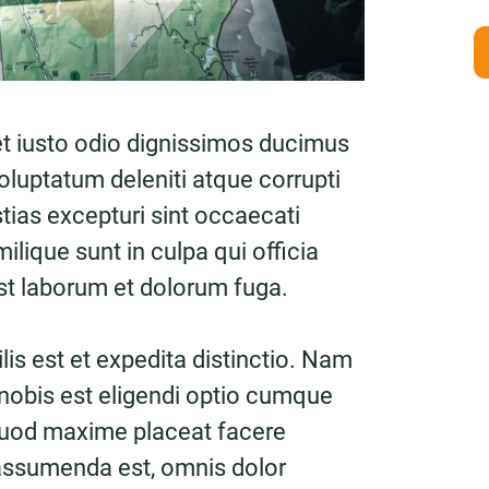
t iusto odio dignissimos ducimus
oluptatum deleniti atque corrupti
ias excepturi sint occaecati
ilique sunt in culpa qui officia
est laborum et dolorum fuga.
is est et expedita distinctio. Nam
nobis est eligendi optio cumque
 quod maxime placeat facere
assumenda est, omnis dolor