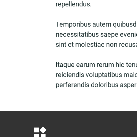
repellendus.
Temporibus autem quibusdam
necessitatibus saepe evenie
sint et molestiae non recu
Itaque earum rerum hic tene
reiciendis voluptatibus mai
perferendis doloribus asperi