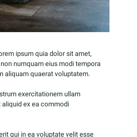
orem ipsum quia dolor sit amet,
quia non numquam eius modi tempora
am aliquam quaerat voluptatem.
strum exercitationem ullam
ut aliquid ex ea commodi
it qui in ea voluptate velit esse