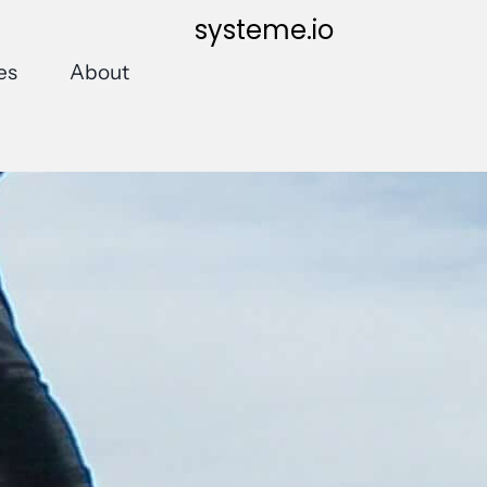
systeme.io
es
About