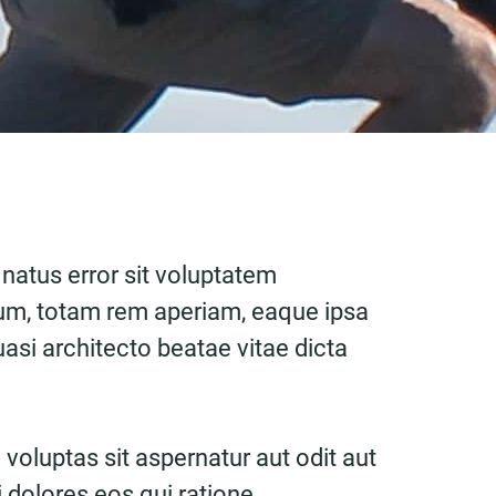
 natus error sit voluptatem
m, totam rem aperiam, eaque ipsa
quasi architecto beatae vitae dicta
oluptas sit aspernatur aut odit aut
 dolores eos qui ratione