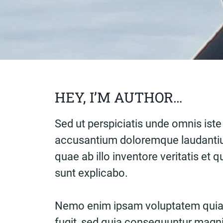
HEY, I’M AUTHOR…
Sed ut perspiciatis unde omnis iste
accusantium doloremque laudantiu
quae ab illo inventore veritatis et 
sunt explicabo.
Nemo enim ipsam voluptatem quia v
fugit, sed quia consequuntur magni