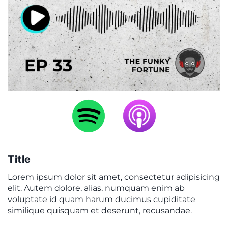
C
o
nt
a
ct
Title
Lorem ipsum dolor sit amet, consectetur adipisicing
elit. Autem dolore, alias, numquam enim ab
voluptate id quam harum ducimus cupiditate
similique quisquam et deserunt, recusandae.