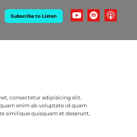
Subscribe to Listen
t, consectetur adipisicing elit.
mquam enim ab voluptate id quam
e similique quisquam et deserunt,