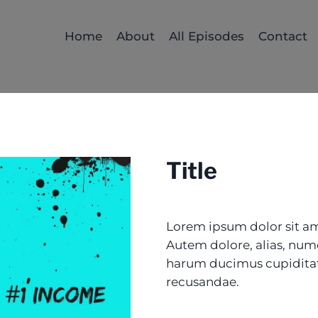
Home
About
All Episodes
Contact
Title
Lorem ipsum dolor sit ame
Autem dolore, alias, nu
harum ducimus cupiditat
recusandae.